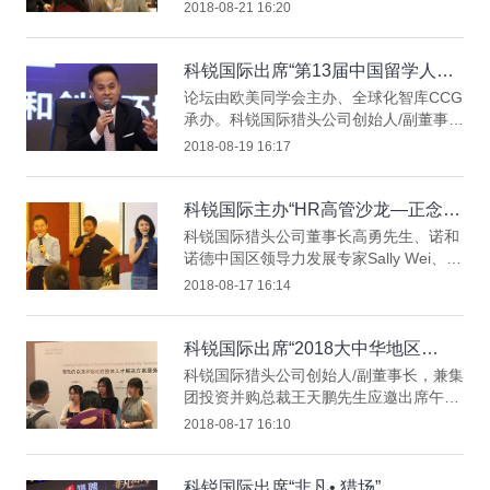
分享“新技术助力人才获取降本提效”主题
2018-08-21 16:20
演讲。科锐国际猎头公司在现场设置展
台，并进行品牌展示。客户管理部、
RPO（招聘流程外包）业务、
科锐国际出席“第13届中国留学人员
Staffing（灵活用工）业务、睿聘业务、
创新创业论坛”
论坛由欧美同学会主办、全球化智库CCG
薪酬外包业务同事出席活动，与参会嘉宾
承办。科锐国际猎头公司创始人/副董事
互动交流。
长，兼集团投资并购总裁王天鹏先生应邀
2018-08-19 16:17
出席“新时期的人才发展政策和创新环
境”圆桌论坛，分享科锐国际猎头公司在
助力企业实施海外人才吸引、招聘与落地
科锐国际主办“HR高管沙龙—正念和
方面的领先洞见与实践。
面向未来的领导力发展”
科锐国际猎头公司董事长高勇先生、诺和
诺德中国区领导力发展专家Sally Wei、诞
生于Google的《探索内在自我》首届中文
2018-08-17 16:14
讲师Amanda Ma分别在现场分享“未来领
导力发展趋势及科锐正念领导力反
馈”、“正念领导力发展实践分享”以及“正
科锐国际出席“2018大中华地区
念领导力练习体验”。
HRVP高峰论坛”
科锐国际猎头公司创始人/副董事长，兼集
团投资并购总裁王天鹏先生应邀出席午餐
会，并发表致辞。科锐国际猎头公司在现
2018-08-17 16:10
场设置展台，并进行品牌展示。客户管理
部、猎头、RPO、Staffing、南京分公
司、宁波分公司、汇聘、睿聘等业务同事
科锐国际出席“非凡• 猎场”