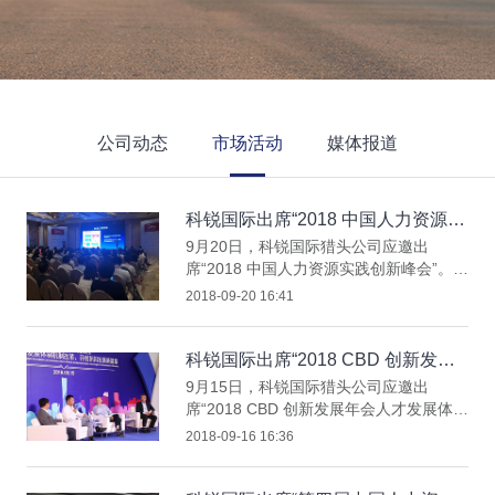
公司动态
市场活动
媒体报道
科锐国际出席“2018 中国人力资源实
践创新峰会”
9月20日，科锐国际猎头公司应邀出
席“2018 中国人力资源实践创新峰会”。科
锐国际猎头公司在现场设置展台，并进行
2018-09-20 16:41
品牌展示。科锐国际猎头公司武汉分公司
同事出席本次活动，并在现场与参会嘉宾
互动交流。
科锐国际出席“2018 CBD 创新发展
年会人才发展体制机制改革论坛”
9月15日，科锐国际猎头公司应邀出
席“2018 CBD 创新发展年会人才发展体制
机制改革论坛”，科锐国际猎头公司董事
2018-09-16 16:36
长高勇先生在圆桌论坛环节与其他嘉宾碰
撞智慧、发表见地。他指出要摸准人才发