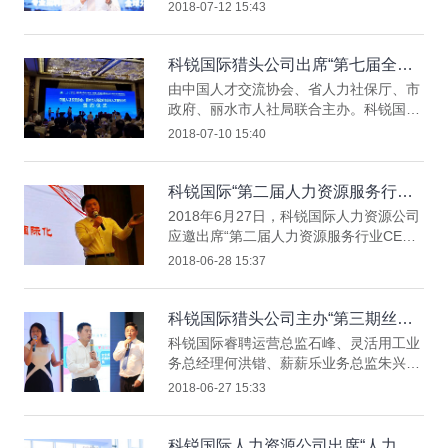
锐国际猎头公司业务开发总经理刘大纲先
2018-07-12 15:43
生出席，并在现场分享“招聘模式创新助
力业务变革成功”主题演讲。
科锐国际猎头公司出席“第七届全国
中小城市人才服务工作座谈会”
由中国人才交流协会、省人力社保厅、市
政府、丽水市人社局联合主办。科锐国际
猎头公司副总经理钟达飞先生，高级经理
2018-07-10 15:40
李朝晖女士应邀出席，并参与座谈及路
演。
科锐国际“第二届人力资源服务行业
CEO年度学习大会”
2018年6月27日，科锐国际人力资源公司
应邀出席“第二届人力资源服务行业CEO
年度学习大会”。科锐国际人力资源公司
2018-06-28 15:37
董事长高勇先生从“人力资本引领我们国
际化”主题出发，为与会嘉宾分享了全球
人力资源服务市场状况、中国市场份额与
科锐国际猎头公司主办“第三期丝路
未来的提升空间，以及科锐国际人力资源
之星企业成长计划沙龙”
科锐国际睿聘运营总监石峰、灵活用工业
公司前瞻的战略布局以及卓越的服务能
务总经理何洪锴、薪薪乐业务总监朱兴曹
力。
分别进行“新技术助力人才获取降本提
2018-06-27 15:33
效”、“创新灵活用工模式助力企业搭建敏
捷组织”、“获取人才竞争优势的趋势与路
径”主题分享。
科锐国际人力资源公司出席“人力资