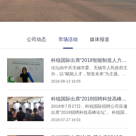
公司动态
市场活动
媒体报道
科锐国际出席“2018智能制造人力资
源创新服务高峰论坛”
论坛由中共无锡市委、无锡市人民政府主
办，以“赋能人才，智造未来”为主题。科
锐国际猎头公司设置展台，并进行品牌展
2018-08-13 16:05
示。客户管理部同事出席本次活动，并在
现场与参会嘉宾互动交流。
科锐国际出席“2018招聘科技高峰论
坛”
2018年7月27日，科锐国际招聘公司应邀
出席“2018招聘科技高峰论坛”。 科锐国际
招聘公司在现场设置展台，并进行品牌展
2018-07-27 16:01
示。客户管理部、猎头、RPO（招聘流程
外包）、Staffing（灵活用工）、速聘、