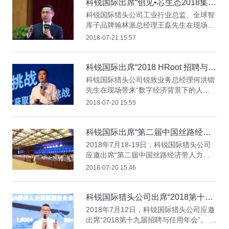
睿聘、即派、薪薪乐业务同事出席活动，
科锐国际出席“创见•芯生态2018集成
与参会嘉宾互动交流。
电路人才发展高峰论坛”
科锐国际猎头公司工业行业总监、全球智
库子品牌翰林派总经理王磊先生在现场分
享“IC行业人才获取趋势与实践”主题演
2018-07-21 15:57
讲。科锐国际猎头公司在现场设置展台，
并进行品牌展示。RPO（招聘流程外包）
业务同事出席活动，与参会嘉宾互动交
科锐国际出席“2018 HRoot 招聘与选
流。
才论坛”
科锐国际猎头公司锐致业务总经理何洪锴
先生在现场带来“数字经济背景下的人才
获取趋势及创新实践”主题演讲。科锐国
2018-07-20 15:55
际猎头公司在现场设置展台，并进行品牌
展示。客户管理部、猎头、招聘流程外
包、灵活用工、即派、睿聘、薪薪乐业务
科锐国际出席“第二届中国丝路经济
同事出席活动，与参会嘉宾互动交流。
带人力资源发展高峰会”
2018年7月18-19日，科锐国际猎头公司
应邀出席“第二届中国丝路经济带人力资
源发展高峰会”。 科锐国际猎头公司董事
2018-07-20 15:46
长高勇先生出席，并在现场分享“跨界融
合、技术赋能助力招才引智”主题演讲。
科锐国际猎头公司出席“2018第十九
届招聘与任用年会”
2018年7月12日，科锐国际猎头公司应邀
出席“2018第十九届招聘与任用年会”。 科