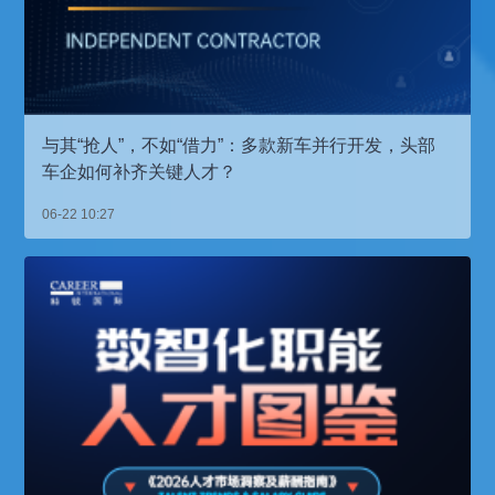
与其“抢人”，不如“借力”：多款新车并行开发，头部
车企如何补齐关键人才？
06-22 10:27