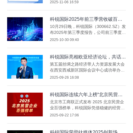
〔2025〕25号），充分发挥人力资源服
2025-11-06 16:59
务机构作用，凝聚各方合力稳就业促就
业，人力资源社会保障部开展人力资源服
务机构加力促就业行动。
科锐国际2025年前三季营收破百
亿，归母净利润同比增长62.46%
10月29日晚，科锐国际（300662.SZ）发
布2025年第三季度报告，公司前三季度业
绩再创新高，实现营业收入107.55亿元，
2025-10-30 09:40
同比增长26.29%；实现归属于上市公司
股东的净利润2.20亿元，同比增长
62.46%；实现归属于上市公司股东的扣
科锐国际亮相欧亚经济论坛，共话AI
除非经常性损益的净利润1.57亿元，同比
时代人力资源全球化新路径
第五届丝绸之路经济带人力资源发展大会
增长40.20%，盈利能力持续优化。
在西安西咸新区国际会议中心成功举办，
大会以“智汇丝路：AI赋能·开放共赢·服务
2025-09-26 16:08
创新”为主题，吸引了来自国内30多个省
市人社部门、多家科研院所、人力资源企
业，以及哈萨克斯坦、吉尔吉斯斯坦、乌
科锐国际连续六年上榜“北京民营企
兹别克斯坦等国的政府代表齐聚一堂，共
业百强” 排名跃升至51位
北京市工商联正式发布 2025 北京民营企
商区域人力资源开发与合作新路径。
业百强榜单，科锐国际凭借稳健的经营实
力与高质量发展态势，实现连续六年上榜
2025-09-22 17:06
的亮眼成绩。​
科锐国际荣登钛媒体2025创新场景