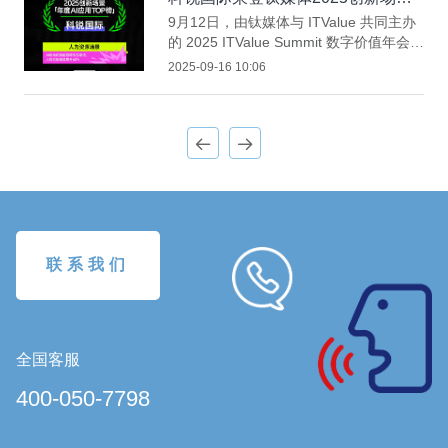
「年度AI应用TOP榜」
9月12日，由钛媒体与 ITValue 共同主办
的 2025 ITValue Summit 数字价值年会主
论坛上，备受关注的「创新场景50」年度
2025-09-16 10:06
最佳场景实践TOP 15榜单重磅发布。在
人力资源服务场景中，科锐国际的 AI 招
聘匹配模型凭借卓越表现成功入选。
联系我们
全国客服
400-050-7798