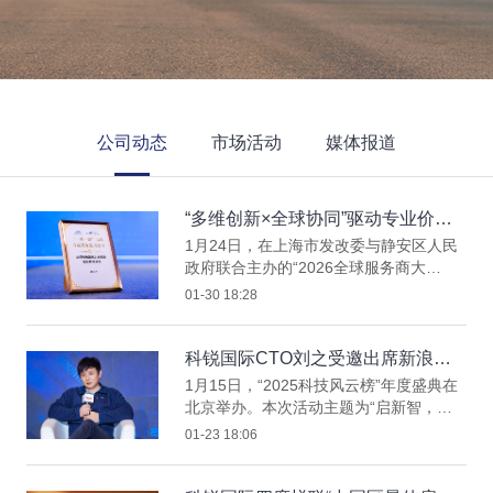
公司动态
市场活动
媒体报道
“多维创新×全球协同”驱动专业价
值：科锐国际斩获多项权威殊荣
1月24日，在上海市发改委与静安区人民
政府联合主办的“2026全球服务商大
会”上，科锐国际一举斩获“多元化创新标
01-30 18:28
杆案例”“全球化发展优秀案例”两项殊荣，
并成功入选新华社“一带一路”出海专业服
务能力20强榜单。
科锐国际CTO刘之受邀出席新浪科
技风云榜，解码Agent在HR领域的
1月15日，“2025科技风云榜”年度盛典在
应用与趋势
北京举办。本次活动主题为“启新智，赴
新程”，汇聚了来自产学研投各界的顶尖
01-23 18:06
专家，共同回望过去一年的科技突破，展
望未来产业变革的崭新蓝图。科锐国