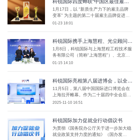
际 CTO 刘之受邀出席 “Agent 协同新范
科锐国际四度蝉联“中国区最佳雇
式” 圆桌论坛，与多位产业实践者展开深
主”，两项大奖领跑AI时代雇主品牌
1月17日，以 “新质生产力下的雇主品牌
度对话，分享 AI Agent 在人力资源领域
变革” 为主题的第二十届雇主品牌促进大
的应用实践与行业趋势。
会暨2025年度颁奖盛典在北京隆重举行。
01-23 18:01
本次大会由国内领先的雇主品牌综合服务
机构——中企联合（CHIRC）主办，总裁
读书会联合主办，是国内人力资本领域备
科锐国际携手上海慧程、光尘顾问，
受瞩目的年度盛会。
共建工业软件人才产学研联合培养新
1月8日，科锐国际与上海慧程工程技术服
范式
务有限公司（简称“上海慧程”）、北京光
尘顾问有限公司（简称“光尘顾问”）联合
01-15 14:10
在锦州签署工业软件人才产学研联合培养
战略协议。
科锐国际亮相第八届进博会，以全球
人才服务赋能高水平开放
11月5日，第八届中国国际进口博览会在
上海拉开帷幕。作为二十届四中全会后中
国举办的首场重大经济外交活动，本届进
2025-11-10 16:51
博会吸引了155个国家、地区和国际组织
参与，4108家境外企业参展，成为展现中
国高水平对外开放、链接全球资源的核心
科锐国际加力促就业行动倡议书
平台。
为贯彻《国务院办公厅关于进一步加大稳
就业政策支持力度的通知》（国办发