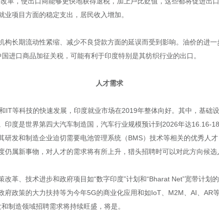
) 的改革，使出口商能够更快地获得退税，加上卢比贬值，这些都将促进
就业项目方面的稳定支出，居民收入增加。
机构长期流动性紧缩、减少不良贷款方面的延误而受到影响。油价的进一
对中国进口商品加征关税，可能有利于印度特别是其纺织行业的出口。
人才需求
和IT等科技的快速发展，印度就业市场在2019年整体向好。其中，基
度是世界第四大汽车制造国，汽车行业规模预计到2026年达16.16-18
其研发和制造企业迫切需要电池管理系统（BMS）技术等相关的优秀人
度仍属新事物，对人才的需求将有所上升，猎头招聘时可以对此方向候选
革、技术进步和政府项目如“数字印度”计划和“Bharat Net”宽带
府政策的大力扶持等为今年5G的商业化应用和如IoT、M2M、AI、A
的研发和制造领域招聘需求将持续旺盛，将是。