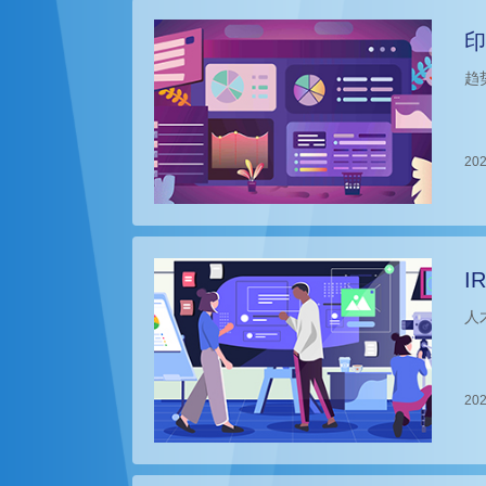
印
趋
202
I
人
202