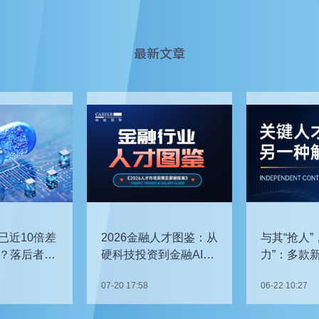
最新文章
已近10倍差
2026金融人才图鉴：从
与其“抢人”
？落后者该
硬科技投资到金融AI，
力”：多款
企业在为哪些能力买
发，头部车
07-20 17:58
06-22 10:27
单？
关键人才？