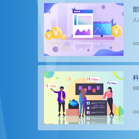
部
人
202
科
招
201