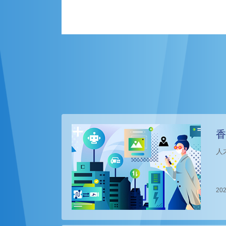
香
人
202