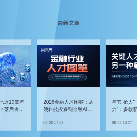
最新文章
已近10倍差
2026金融人才图鉴：从
与其“抢人”
？落后者该
硬科技投资到金融AI，
力”：多款
企业在为哪些能力买
发，头部车
07-20 17:58
06-22 10:27
单？
关键人才？