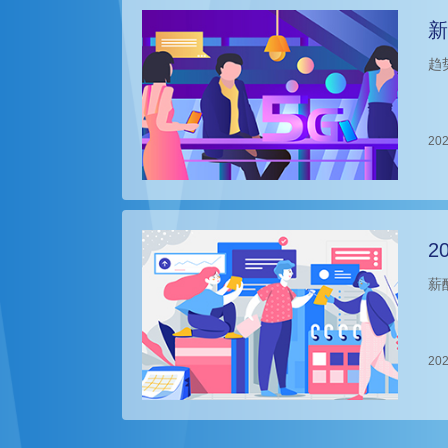
新
趋
202
2
薪
202