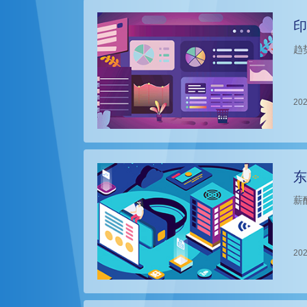
印
趋
202
东
薪
202