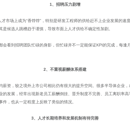
1、招聘压力剧增
人在人才市场上成为“香饽饽”，特别是研发工程师的供给赶不上企业发展的
其是候选人跳槽趋于谨慎，导致市面上人才供给不确定性加剧。
会看到招聘团队忙碌的身影，但忙碌并不一定能保证KPI的完成，每逢月
2、不重视薪酬体系搭建
均薪资，较之境外上市公司相比仍有很大的提升空间。很多半导体企业，
业的发展，经常出现新老员工薪酬倒挂、晋升制度不完善、员工离职率高
事件，也从一定程度上反映了类似的情况。
3、人才长期培养和发展机制有待完善