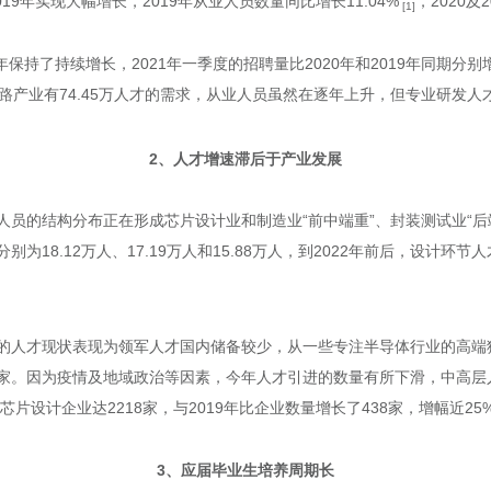
19年实现大幅增长，2019年从业人员数量同比增长11.04%
，2020
[1]
持了持续增长，2021年一季度的招聘量比2020年和2019年同期分别增长
电路产业有74.45万人才的需求，从业人员虽然在逐年上升，但专业研发人
2、人才增速滞后于产业发展
员的结构分布正在形成芯片设计业和制造业“前中端重”、封装测试业“后端
8.12万人、17.19万人和15.88万人，到2022年前后，设计环节人才
的人才现状表现为领军人才国内储备较少，从一些专注半导体行业的高端
家。因为疫情及地域政治等因素，今年人才引进的数量有所下滑，中高层
芯片设计企业达2218家，与2019年比企业数量增长了438家，增幅近25
3、应届毕业生培养周期长