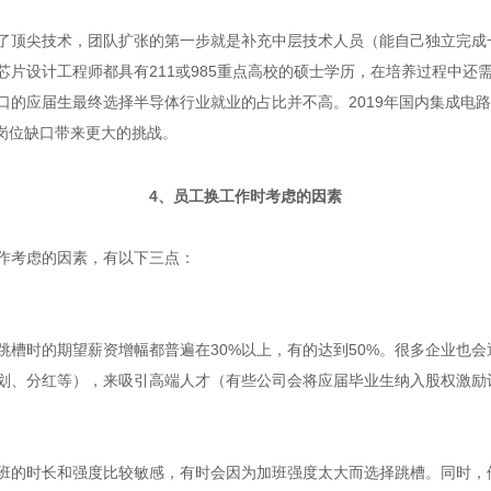
了顶尖技术，团队扩张的第一步就是补充中层技术人员（能自己独立完成
芯片设计工程师都具有211或985重点高校的硕士学历，在培养过程中还
口的应届生最终选择半导体行业就业的占比并不高。2019年国内集成电
岗位缺口带来更大的挑战。
4、员工换工作时考虑的因素
作考虑的因素，有以下三点：
跳槽时的期望薪资增幅都普遍在30%以上，有的达到50%。很多企业也
划、分红等），来吸引高端人才（有些公司会将应届毕业生纳入股权激励
班的时长和强度比较敏感，有时会因为加班强度太大而选择跳槽。同时，