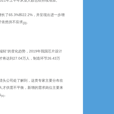
及2021年上半年从业人数也在持续增加。
了65.3%和22.2%，并呈现出进一步增
才依然供不应求
。
[3]
轻”的变化趋势，2019年我国芯片设计
将达到27.04万人，制造环节26.43万
猎头公司处了解到，这类专家主要分布在
人才供需不平衡，新增的需求岗位主要来
%
。
[4]