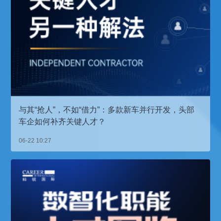
与其“抢人”，不如“借力”：多款新车并行开发，头部
车企如何补齐关键人才？
06-22 10:27