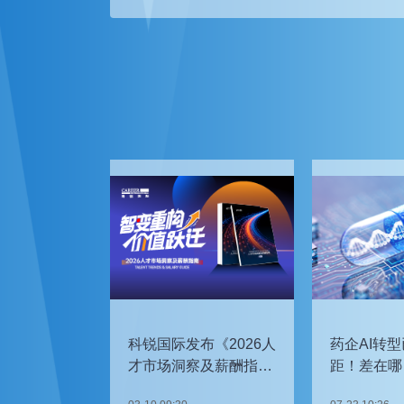
科锐国际发布《2026人
药企AI转型
才市场洞察及薪酬指
距！差在哪
南》
如何追赶？