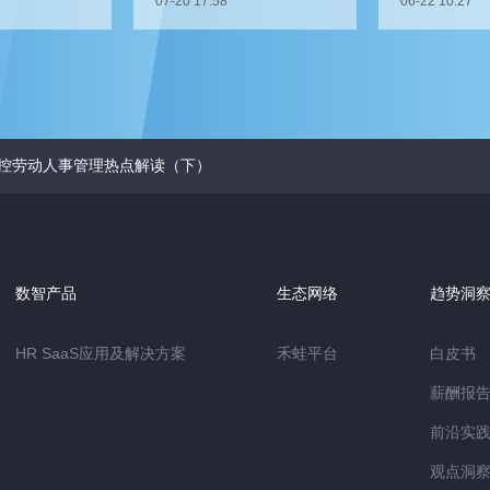
07-20 17:58
06-22 10:27
单？
关键人才？
控劳动人事管理热点解读（下）
数智产品
生态网络
趋势洞
HR SaaS应用及解决方案
禾蛙平台
白皮书
薪酬报
前沿实
观点洞