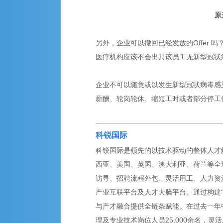
原
另外，企业可以撤回已经发放的Offer 
医疗机构应该不会出具该员工无新型冠状
企业不可以随意或以发生新型冠状病毒感染
薪酬、轮岗轮休、缩短工时或者部分停工
科锐国际
科锐国际是领先的以技术驱动的整体人才解
西亚、美国、英国、澳大利亚、荷兰等全球
访寻、招聘流程外包、灵活用工、人力资
产业互联平台及人才大脑平台。通过构建
与产才融合提供全链条赋能。在过去一年
理及专业技术岗位人员25,000余名，灵活