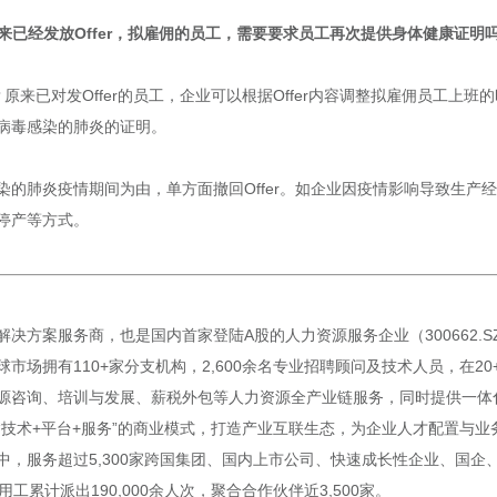
来已经发放Offer，拟雇佣的员工，需要要求员工再次提供身体健康证明
吗？原来已对发Offer的员工，企业可以根据Offer内容调整拟雇佣员工
病毒感染的肺炎的证明。
的肺炎疫情期间为由，单方面撤回Offer。如企业因疫情影响导致生产
停产等方式。
决方案服务商，也是国内首家登陆A股的人力资源服务企业（300662.
市场拥有110+家分支机构，2,600余名专业招聘顾问及技术人员，在2
源咨询、培训与发展、薪税外包等人力资源全产业链服务，同时提供一体化
“技术+平台+服务”的商业模式，打造产业互联生态，为企业人才配置与
中，服务超过5,300家跨国集团、国内上市公司、快速成长性企业、国企
用工累计派出190,000余人次，聚合合作伙伴近3,500家。