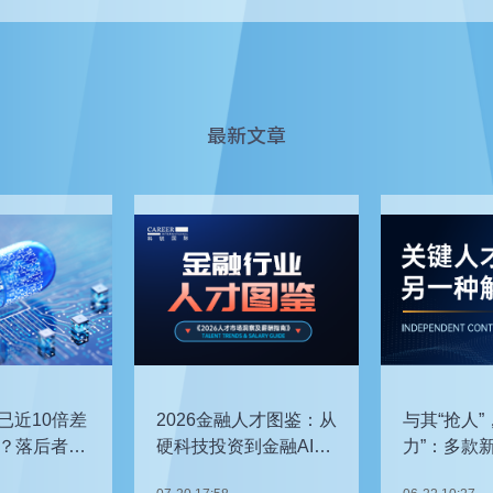
最新文章
已近10倍差
2026金融人才图鉴：从
与其“抢人”
？落后者该
硬科技投资到金融AI，
力”：多款
企业在为哪些能力买
发，头部车