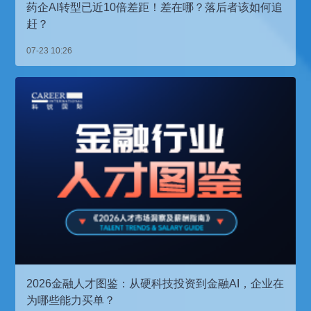
药企AI转型已近10倍差距！差在哪？落后者该如何追
赶？
07-23 10:26
2026金融人才图鉴：从硬科技投资到金融AI，企业在
为哪些能力买单？