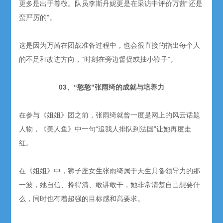
更多是出于尊敬。队员李斯丹妮更是在采访中评价万茜“还是
蛮严厉的”。
这是因为万茜在团战准备过程中，也会很直接的指出每个人
的不足和改进方向，“时刻在旁边督促或抽小鞭子”。
03、“憨憨”张雨绮的成就与培养力
在参与《姐姐》团之前，张雨绮就曾一度是网上的风云话题
人物，《美人鱼》中一句“追我人排队到法国”让她再度走
红。
在《姐姐》中，狮子座女生张雨绮属于天生具备领导力的那
一波，她自信、拎得清、敢讲敢干，她非常清楚自己想要什
么，同时也有着超强的目标感和高要求。