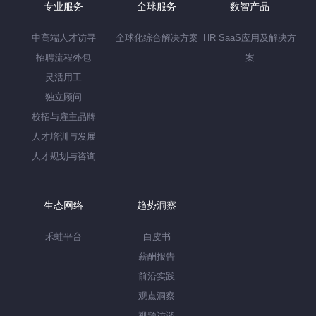
专业服务
全球服务
数智产品
中高端人才访寻
全球化综合解决方案
HR SaaS应用及解决方
招聘流程外包
案
灵活用工
独立顾问
校招与雇主品牌
人才培训与发展
人才规划与咨询
生态网络
趋势洞察
禾蛙平台
白皮书
薪酬报告
前沿实践
观点洞察
视频访谈