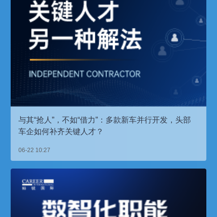
与其“抢人”，不如“借力”：多款新车并行开发，头部
车企如何补齐关键人才？
06-22 10:27