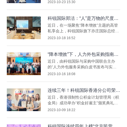
力资源服务行业的31个项目参加了本次比
2023-10-23 15:30
赛。此次参赛项目“含新量”强、“含金
量”高。经过激烈角逐，医脉同道代表泰
州产业园参赛荣获二等奖，也将成为代表
科锐国际郑洁：“人”是万物的尺度
江苏省参加全国人力资源服务大赛的创新
——降本增效的关键是“人”
近日，在一场聚焦“降本增效”主题的高管
项目。
私享会上，科锐国际旗下亦庄国际总经理
郑洁女士基于自身在人力资源服务领域深
2023-10-18 16:52
耕25年的实践经验，和与会嘉宾一起探讨
面临当下不确定的环境，企业如何
从“人”的角度出发，用好眼前的人，做好
“降本增效”下，人力外包采购指南及
当下的事，发掘更多路径以实现降本增
最佳企业实践
近日，由科锐国际与采购中国联合主办
效，为未来蓄力。
的“人力外包服务采购白皮书发布与实践
分享上海站沙龙”成功举办。这是继北京
2023-10-16 18:08
站、深圳站后的采购沙龙第三站，活动现
场聚集了来自奥托立夫、江森自控、雪佛
龙、麦肯食品、必胜客、德州仪器、卡博
连续三年！科锐国际香港分公司荣
特、平安好医、同达集团、赛默飞世尔、
获“积金好雇主”等多项荣誉
近日，香港强制性公积金计划管理局（积
光明乳业、百济神州、康明斯、商汤、佛
金局）成功举办“积金好雇主”颁奖典礼，
吉亚、丹纳赫等50余位知名企业的采购高
并现场揭晓上榜雇主名单，旨在嘉奖当地
2023-10-09 18:22
管和品类负责人，共话人力外包采购现
致力于关顾员工退休福利的模范雇主。凭
状、趋势及挑战。
借对于员工福祉的关注和企业社会责任的
践行，科锐国际香港分公司连续三年获
科锐国际连续四年上榜“北京民营企