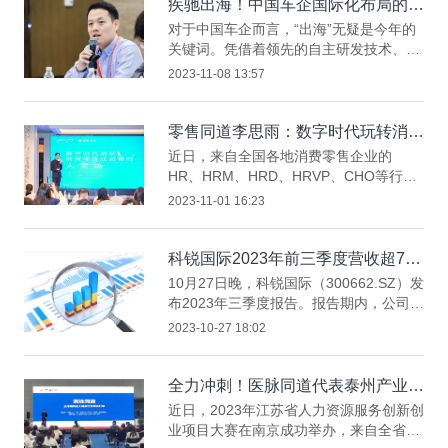
态产品。公司高级副总裁段立新在现场接
疾驰出海！中国车企国际化布局的洞
受了第一财经电视、经济观察报等媒体的
察与思考
对于中国车企而言，“出海”无疑是今年的
采访，同时，人民日报客户端上海频道、
关键词。凭借着领先的自主研发技术、智
新华网、经济参考网、中国经济周刊、上
能制造实力、功能和成本优势等，中国车
2023-11-08 13:57
海证券报等多家主流媒体纷纷对科锐国际
企近期在素有世界汽车工业“奥运会”之称
的参展进行了广泛报道。
的慕尼黑车展上，收获了来自世界的目
光。而随着其全球化进程的不断加速，中
零售同道李思雨：数字时代玩转消费
国车企在拥抱海外市场机遇的同时，也面
零售业招聘的人货场
近日，来自全国各地消费零售企业的
临着一系列的挑战。
HR、HRM、HRD、HRVP、CHO等行业
精英齐聚上海，参与“零售快消行业人力
2023-11-01 16:23
资源高峰论坛”，共同探讨零售快消行业
从业者的新动向，为行业提供极具参考价
值的发展指南。
科锐国际2023年前三季度营收超71
亿元，持续巩固全产业链生态模式
10月27日晚，科锐国际（300662.SZ）发
布2023年三季度报告。报告期内，公司坚
定执行核心战略，有序推进集团数字化建
2023-10-27 18:02
设进程，围绕市场需求相对旺盛的产业及
区域加大布局，前三季度实现营业收入
71.70亿元，同比增长5.17%；归母净利
全力冲刺！医脉同道代表泰州产业园
润1.52亿元，经营活动现金净流量
出征江苏省人力资源服务创新创业大
近日，2023年江苏省人力资源服务创新创
10,042.30万元，毛利率环比持续提升，
赛
业项目大赛在南京成功举办，来自全省人
展现出稳中向好的发展韧性。