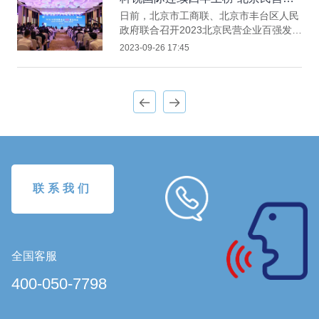
评“积金好雇主”殊荣，并同时获颁“电子供
业百强”
日前，北京市工商联、北京市丰台区人民
款奖”及“积金推广奖”。
政府联合召开2023北京民营企业百强发布
会，正式发布2023北京民营企业百
2023-09-26 17:45
强“1+4”榜单。北京科锐国际人力资源股
份有限公司（简称“科锐国际”）入选“北京
民营企业百强”（第54位），这也是科锐
国际连续四年上榜百强。
联系我们
全国客服
400-050-7798