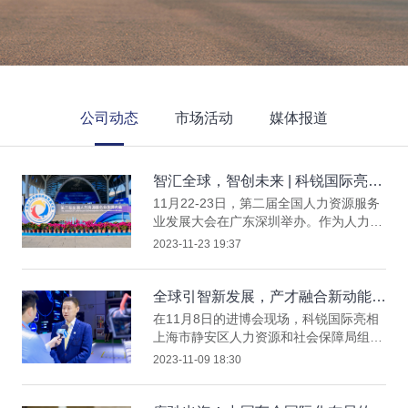
公司动态
市场活动
媒体报道
智汇全球，智创未来 | 科锐国际亮相
第二届全国人力资源服务业发展大会
11月22-23日，第二届全国人力资源服务
业发展大会在广东深圳举办。作为人力资
源服务领域规格最高、规模最大的全国性
2023-11-23 19:37
盛会，本届大会由人力资源社会保障部与
广东省人民政府主办，以“激发人力资源
动能 汇聚强国建设力量”为主题，吸引了
全球引智新发展，产才融合新动能
各地政府代表、国内外众多知名人力资源
——科锐国际亮相第六届进博会
在11月8日的进博会现场，科锐国际亮相
服务机构、用人单位、劳动者共聚湾区，
上海市静安区人力资源和社会保障局组织
充分展现人力资源服务业高质量发展的新
的全球人力资源服务联合展区，以“全球
2023-11-09 18:30
理念新成果。开幕式上，大会宣读了李强
引智新发展，产才融合新动能”为主题全
总理对进一步做好人力资源服务业发
面展现最新的全球引才服务成果和技术生