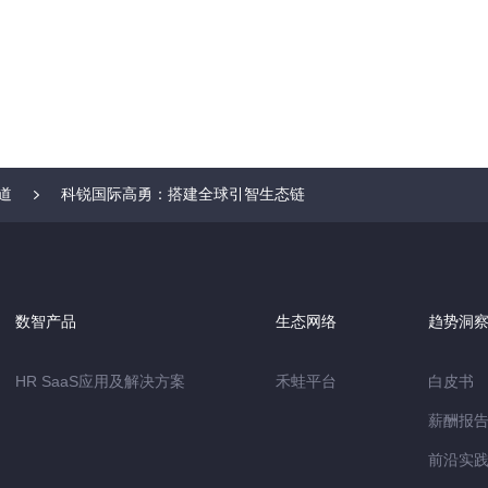
道
科锐国际高勇：搭建全球引智生态链
数智产品
生态网络
趋势洞
HR SaaS应用及解决方案
禾蛙平台
白皮书
薪酬报
前沿实