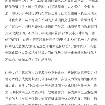
如台州市举办的“2017上海•台州高层次人才合作洽谈会”，科锐国
际作为引才服务唯一供应商，对招聘渠道、人才邀约、企业沟
通、现场执行等维度进行全方位负责，助力台州融入长三角地区
一体化发展，与上海建立长期的人才项目交流渠道，吸引优秀人
才汇聚台州。同时科锐国际还协助了吴江、珠海等多地政府部门
开展此类活动。不久前，科锐国际获得了“西安市招才引智工作
站”的授牌，首席执行官郭鑫被授予“西安招才大使”称号，科锐国
际同期受邀加入“浙江名企全球引才服务联盟”，发挥资源、渠道、
全球化网络以及成功实践等方面的优势，进一步推动当地优化人
才生态、确保全球引才计划落地。
此外，作为第三方人力资源服务龙头企业，科锐国际也在努力和
地方政府形成更为紧密的合作与联动，实现人力资源招聘的效率
最大化。日前，科锐国际已与天津津南区达成战略合作关系，作
为天津市津南区人力资源唯一战略合作方，将为津南区企业提供
良好的人才支持与保障，进而促进津南整体经济发展。同时，随