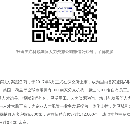
扫码关注科锐国际人力资源公司微信公众号，了解更多
方案服务商，于2017年6月正式在深交所上市，成为国内首家登陆A股的人
国、荷兰等全球市场拥有100 余家分支机构，超过3,000名自有员工。
端人才访寻、招聘流程外包、灵活用工、人力资源咨询、培训与发展等人力资
与人才大脑平台，为企业人才配置与业务发展提供一体化支撑，为区域引
贡献收入客户近6,600家，运营招聘岗位超过142,000个，成功推荐中高
伴9,600 余家。