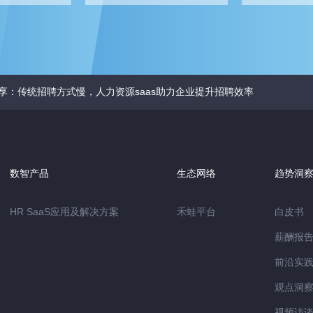
享：传统招聘方式慢，人力资源saas助力企业提升招聘效率
数智产品
生态网络
趋势洞
HR SaaS应用及解决方案
禾蛙平台
白皮书
薪酬报
前沿实
观点洞
视频访