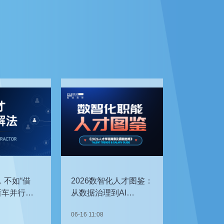
，不如“借
2026数智化人才图鉴：
新车并行开
从数据治理到AI
企如何补齐
Agent，谁最抢手？
06-16 11:08