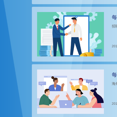
每
招
201
每
海
201