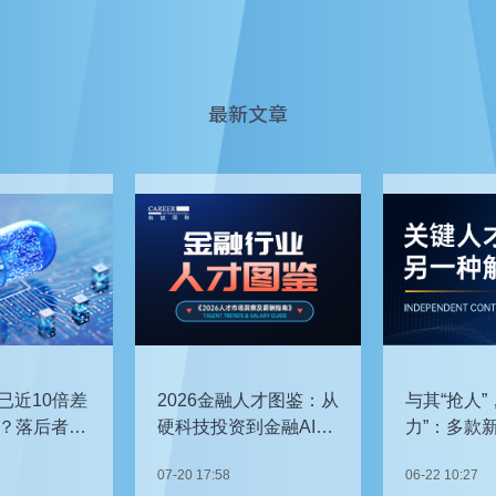
最新文章
已近10倍差
2026金融人才图鉴：从
与其“抢人”
？落后者该
硬科技投资到金融AI，
力”：多款
企业在为哪些能力买
发，头部车
07-20 17:58
06-22 10:27
单？
关键人才？