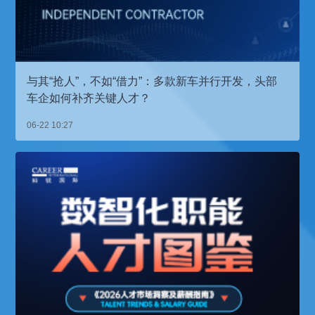
与其“抢人”，不如“借力”：多款新车并行开发，头部
车企如何补齐关键人才？
06-22 10:27