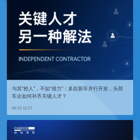
与其“抢人”，不如“借力”：多款新车并行开发，头部
车企如何补齐关键人才？
06-22 10:27