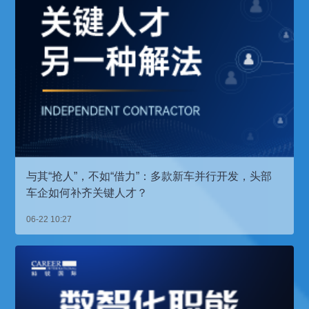
与其“抢人”，不如“借力”：多款新车并行开发，头部
车企如何补齐关键人才？
06-22 10:27