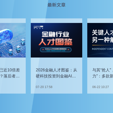
最新文章
已近10倍差
2026金融人才图鉴：从
与其“抢人”
？落后者该
硬科技投资到金融AI，
力”：多款
企业在为哪些能力买
发，头部车
07-20 17:58
06-22 10:27
单？
关键人才？