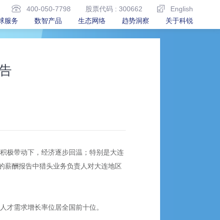
400-050-7798
股票代码 : 300662
English
球服务
数智产品
生态网络
趋势洞察
关于科锐
告
的积极带动下，经济逐步回温；特别是大连
的薪酬报告中猎头业务负责人对大连地区
区人才需求增长率位居全国前十位。