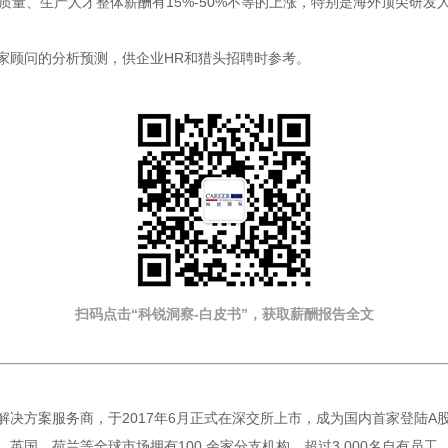
、质量、生产人才整体薪酬有15%-50%不等的上涨，特别是海外顶尖研发
家顾问的分析预测，供企业HR和猎头招聘时参考。
扫码点击“科锐洞察-白皮书”，获取薪酬报告
全文
方案服务商，于2017年6月正式在深交所上市，成为国内首家登陆A股的人
国、荷兰等全球市场拥有100 余家分支机构，超过3,000名自有员工。