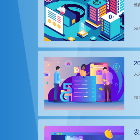
薪
202
2
人
201
发