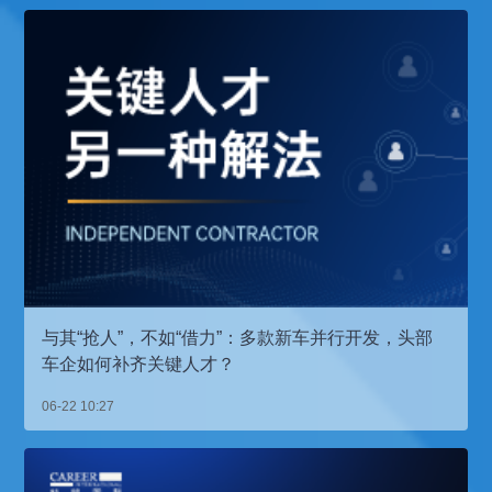
与其“抢人”，不如“借力”：多款新车并行开发，头部
车企如何补齐关键人才？
06-22 10:27