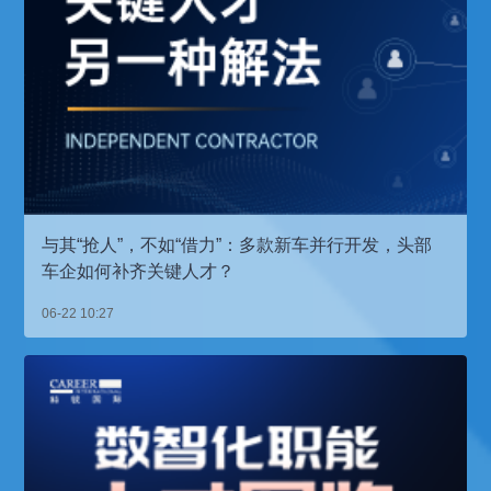
与其“抢人”，不如“借力”：多款新车并行开发，头部
车企如何补齐关键人才？
06-22 10:27