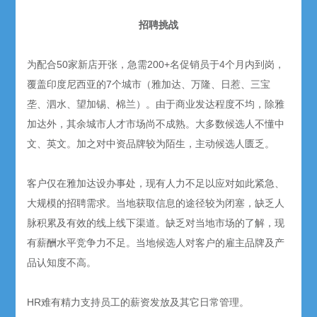
招聘挑战
为配合
50
家新店开张，急需
200+
名促销员于
4
个月内到岗，
覆盖印度尼西亚的
7
个城市（雅加达、万隆、日惹、三宝
垄、泗水、望加锡、棉兰）。由于商业发达程度不均，除雅
加达外，其余城市人才市场尚不成熟。大多数候选人不懂中
文、英文。加之对中资品牌较为陌生，主动候选人匮乏。
客户仅在雅加达设办事处，现有人力不足以应对如此紧急、
大规模的招聘需求。当地获取信息的途径较为闭塞，缺乏人
脉积累及有效的线上线下渠道。缺乏对当地市场的了解，现
有薪酬水平竞争力不足。当地候选人对客户的雇主品牌及产
品认知度不高。
HR
难有精力支持员工的薪资发放及其它日常管理。