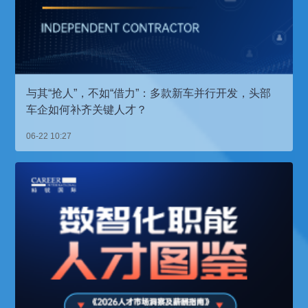
与其“抢人”，不如“借力”：多款新车并行开发，头部
车企如何补齐关键人才？
06-22 10:27