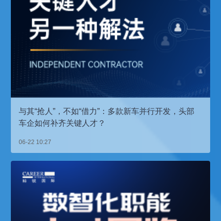
与其“抢人”，不如“借力”：多款新车并行开发，头部
车企如何补齐关键人才？
06-22 10:27