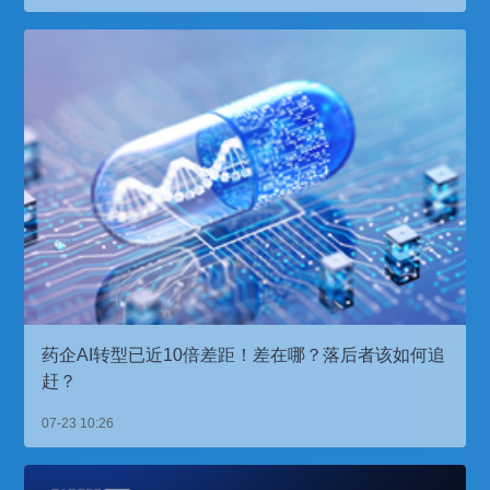
药企AI转型已近10倍差距！差在哪？落后者该如何追
赶？
07-23 10:26