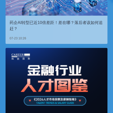
药企AI转型已近10倍差距！差在哪？落后者该如何追
赶？
07-23 10:26