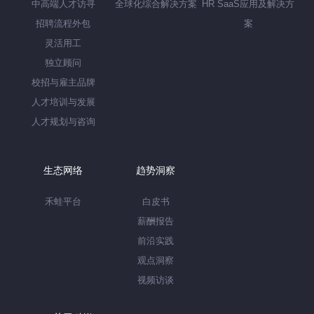
中高端人才访寻
全球化综合解决方案
HR SaaS应用及解决方
招聘流程外包
案
灵活用工
独立顾问
校招与雇主品牌
人才培训与发展
人才规划与咨询
生态网络
趋势洞察
禾蛙平台
白皮书
薪酬报告
前沿实践
观点洞察
视频访谈