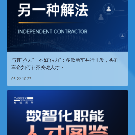
与其“抢人”，不如“借力”：多款新车并行开发，头部
车企如何补齐关键人才？
06-22 10:27