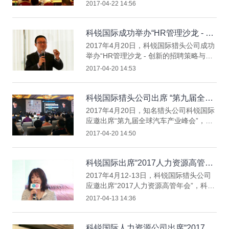
源主题论坛”，科锐国际人力资源公司客
2017-04-22 14:56
户管理部总监Peter liu 先生应邀分享“更
新支持我们更远”主题演讲，科锐国际人
力资源公司在现场设置展台并进行资料展
科锐国际成功举办“HR管理沙龙 - 创
示。
新的招聘策略与执行成都站”
2017年4月20日，科锐国际猎头公司成功
举办“HR管理沙龙 - 创新的招聘策略与执
行成都站”。科锐国际猎头公司成渝区域
2017-04-20 14:53
负责人赵巍先生担任嘉宾主持；科锐国际
猎头公司管理学院资深讲师、招聘解决方
案总监徐晶劲女士分享 “创新的招聘策略
科锐国际猎头公司出席 “第九届全球
与执行” 主题演讲；成都龙湖商业地产公
汽车产业峰会”
2017年4月20日，知名猎头公司科锐国际
司人力资源及行政部总监黄艳女士分
应邀出席“第九届全球汽车产业峰会”，科
享“快、准、稳！让你的招聘力Max”主题
锐国际猎头公司在现场设置展台并进行资
2017-04-20 14:50
演讲。
料展示，猎头、招聘流程外包（RPO）以
及灵活用工业务同事在现场与参会嘉宾进
行互动交流。
科锐国际出席“2017人力资源高管年
会”
2017年4月12-13日，科锐国际猎头公司
应邀出席“2017人力资源高管年会”，科锐
国际猎头公司人力资源外包与灵活用工业
2017-04-13 14:36
务总监陈晓玲女士应邀进行 “通过创新用
工方式为企业赋予新的增长活力”主题演
讲。科锐国际猎头公司在现场设置展台并
科锐国际人力资源公司出席“2017亚