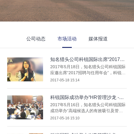
公司动态
市场活动
媒体报道
知名猎头公司科锐国际出席“2017招
聘与任用年会”
2017年5月18日，知名猎头公司科锐国际
应邀出席“2017招聘与任用年会”，科锐国
际猎头公司高级业务总监史烜女士进行
2017-05-18 15:14
“候选人流程管理中的风险控制” 主题分
享。科锐国际猎头公司在现场设置展台并
进行资料展示，猎头与汇聘业务线同事在
科锐国际成功举办“HR管理沙龙 -高
现场与参会嘉宾进行互动交流。
端候选人的有效吸引及管理深圳站”
2017年5月16日，知名猎头公司科锐国际
成功举办“高端候选人的有效吸引及管理
深圳站”，科锐国际猎头公司客户管理总
2017-05-16 15:10
监王岩先生担任嘉宾主持，科锐国际猎头
公司高级业务总监于丽娜女士分享 “高端