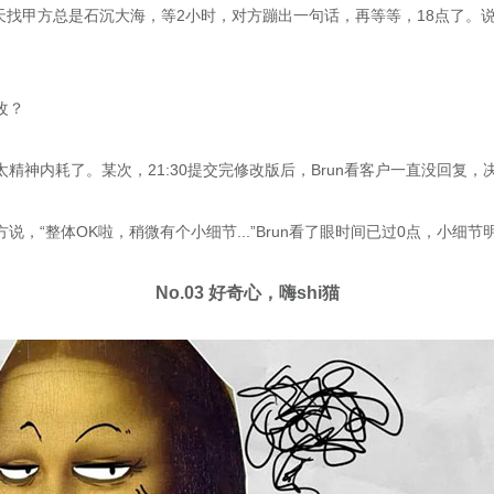
天找甲方总是石沉大海，等2小时，对方蹦出一句话，再等等，18点了。
改？
精神内耗了。某次，21:30提交完修改版后，Brun看客户一直没回复，决
说，“整体OK啦，稍微有个小细节...”Brun看了眼时间已过0点，小细
No.03 好奇心，嗨shi猫