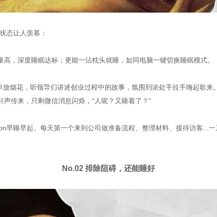
眠状态让人羡慕：
质量高，深度睡眠达标；更能一沾枕头就睡，如同电脑一键切换睡眠模式。
放烟花，听领导们讲述创业过程中的故事，氛围到浓处手拉手嗨起歌来。时
轻微鼾声传来，只剩微信消息闪烁，“人呢？又睡着了？”
on早睡早起。每天第一个来到公司做准备流程、整理材料、接待访客...
No.02 排除阻碍，还能睡好