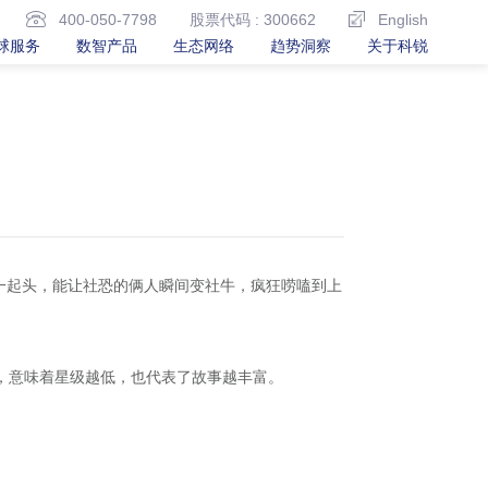
400-050-7798
股票代码 : 300662
English
球服务
数智产品
生态网络
趋势洞察
关于科锐
一起头，能让社恐的俩人瞬间变社牛，疯狂唠嗑到上
，意味着星级越低，也代表了故事越丰富。