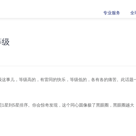
专业服务
全
等级
级这事儿，等级高的，有雷同的快乐，等级低的，各有各的痛苦。此话题
照1星到5星排序。你会惊奇发现，这个同心圆像极了黑眼圈，黑眼圈越大