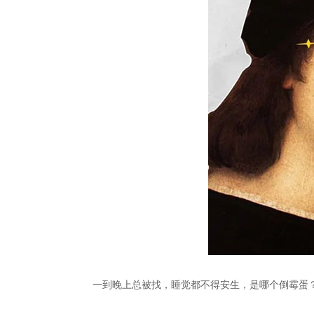
一到晚上总被找，睡觉都不得安生，是哪个倒霉蛋？