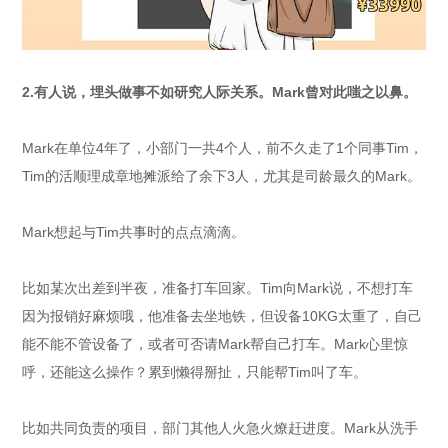
2.有人说，埋头做事不如研究人际关系。Mark曾对此嗤之以鼻。
Mark在单位4年了，小部门一共4个人，前不久走了1个同事Tim，
Tim的活顺理成章地摊派给了余下3人，尤其是司龄最久的Mark。
Mark想起与Tim共事时的点点滴滴。
比如某次出差到半夜，准备打车回家。Tim向Mark说，不想打车
因为报销好麻烦哦，他准备去坐地铁，但设备10KG太重了，自己
能不能不管设备了，或者可否请Mark帮自己打车。Mark心里惊
呼，还能这么操作？累到懒得掰扯，只能帮Tim叫了车。
比如共同负责的项目，部门其他人火急火燎赶进度。Mark从洗手