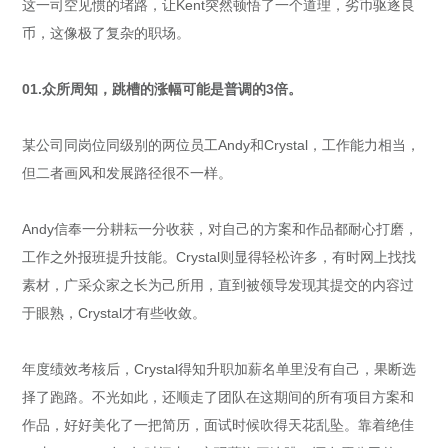
这一司空见惯的堵路，让Kent突然顿悟了一个道理，劣币驱逐良
币，这像极了复杂的职场。
01.众所周知，跳槽的涨幅可能是普调的3倍。
某公司同岗位同级别的两位员工Andy和Crystal，工作能力相当，
但二者画风和发展路径很不一样。
Andy信奉一分耕耘一分收获，对自己的方案和作品都耐心打磨，
工作之外报班提升技能。Crystal则显得轻松许多，有时网上找找
素材，广采众家之长为己所用，直到被领导发现其提交的内容过
于眼熟，Crystal才有些收敛。
年度绩效考核后，Crystal得知升职加薪名单里没有自己，果断选
择了跑路。不光如此，还顺走了团队在这期间的所有项目方案和
作品，好好美化了一把简历，面试时候吹得天花乱坠。靠着绝佳