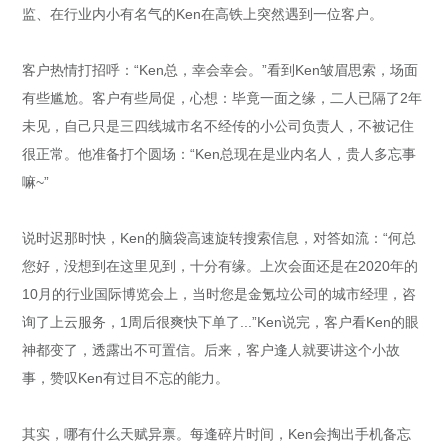
监、在行业内小有名气的Ken在高铁上突然遇到一位客户。
客户热情打招呼：“Ken总，幸会幸会。”看到Ken皱眉思索，场面
有些尴尬。客户有些局促，心想：毕竟一面之缘，二人已隔了2年
未见，自己只是三四线城市名不经传的小公司负责人，不被记住
很正常。他准备打个圆场：“Ken总现在是业内名人，贵人多忘事
嘛~”
说时迟那时快，Ken的脑袋高速旋转搜索信息，对答如流：“何总
您好，没想到在这里见到，十分有缘。上次会面还是在2020年的
10月的行业国际博览会上，当时您是金氪垃公司的城市经理，咨
询了上云服务，1周后很爽快下单了...”Ken说完，客户看Ken的眼
神都变了，透露出不可置信。后来，客户逢人就要讲这个小故
事，赞叹Ken有过目不忘的能力。
其实，哪有什么天赋异禀。每逢碎片时间，Ken会掏出手机备忘