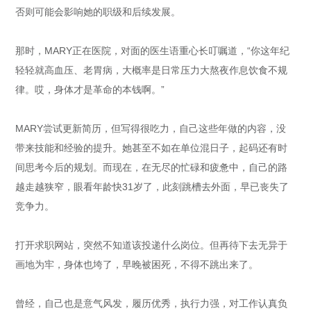
否则可能会影响她的职级和后续发展。
那时，MARY正在医院，对面的医生语重心长叮嘱道，“你这年纪
轻轻就高血压、老胃病，大概率是日常压力大熬夜作息饮食不规
律。哎，身体才是革命的本钱啊。”
MARY尝试更新简历，但写得很吃力，自己这些年做的内容，没
带来技能和经验的提升。她甚至不如在单位混日子，起码还有时
间思考今后的规划。而现在，在无尽的忙碌和疲惫中，自己的路
越走越狭窄，眼看年龄快31岁了，此刻跳槽去外面，早已丧失了
竞争力。
打开求职网站，突然不知道该投递什么岗位。但再待下去无异于
画地为牢，身体也垮了，早晚被困死，不得不跳出来了。
曾经，自己也是意气风发，履历优秀，执行力强，对工作认真负