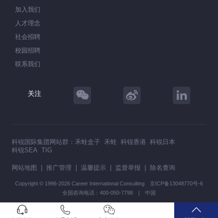
加入我们
人才理念
社会招聘
校园招聘
联系我们
关注
科锐国际集团网站群：
禾蛙盒子
禾蛙
科锐香港
科锐日本
科锐SEA
TIG
网站地图
|
推广管理
|
温馨提示
|
监督举报
|
除名查询
Copyright © 1996-2026 Career International Consulting
京ICP备13048770号-6
全国咨询电话：400-050-7798 | 中国