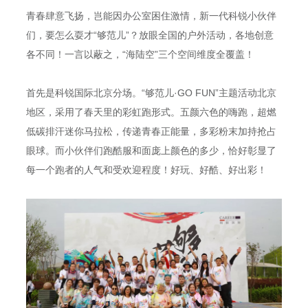
青春肆意飞扬，岂能因办公室困住激情，新一代科锐小伙伴
们，要怎么耍才“够范儿”？放眼全国的户外活动，各地创意
各不同！一言以蔽之，“海陆空”三个空间维度全覆盖！
首先是科锐国际北京分场。“够范儿·GO FUN”主题活动北京
地区，采用了春天里的彩虹跑形式。五颜六色的嗨跑，超燃
低碳排汗迷你马拉松，传递青春正能量，多彩粉末加持抢占
眼球。而小伙伴们跑酷服和面庞上颜色的多少，恰好彰显了
每一个跑者的人气和受欢迎程度！好玩、好酷、好出彩！