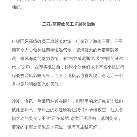
独好。
三亚-高绩效员工卓越奖励游
科锐国际高绩效员工卓越奖励游一行来到了海南三亚。三亚
拥有令人心弛神往四季恒温气候，碧海蓝天的热带海滨景
观，椰风海韵的魅力风情，有“东方威尼斯”以及“中国的马尔
代夫”之称。在即将抵达前，科锐小伙伴们本来有点小担忧行
程会被台风影响天气，而下了飞机后惊喜发现，遇见近一个
月少见的明媚阳光好天气！
沙滩、海风、热带雨林近在眼前，别墅里的欢迎晚宴让我们
彼此更熟悉，草坪上的欢送晚宴让我们High爆夜空…让人食
指大动的美食，不容“正在减肥”这类正规理由，说到美食，
带壳的不都是坚果瓜子花生，也有真生猛海鲜…