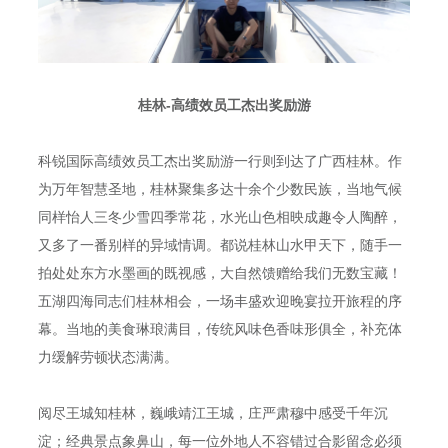
桂林-高绩效员工杰出奖励游
科锐国际高绩效员工杰出奖励游一行则到达了广西桂林。作
为万年智慧圣地，桂林聚集多达十余个少数民族，当地气候
同样怡人三冬少雪四季常花，水光山色相映成趣令人陶醉，
又多了一番别样的异域情调。都说桂林山水甲天下，随手一
拍处处东方水墨画的既视感，大自然馈赠给我们无数宝藏！
五湖四海同志们桂林相会，一场丰盛欢迎晚宴拉开旅程的序
幕。当地的美食琳琅满目，传统风味色香味形俱全，补充体
力缓解劳顿状态满满。
阅尽王城知桂林，巍峨靖江王城，庄严肃穆中感受千年沉
淀；经典景点象鼻山，每一位外地人不容错过合影留念必须