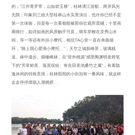
的；“江作青罗带，山如碧玉簪”，桂林漓江游船，两岸风光
无限；印象刘三姐大型桂林山水实景演出，也许你已经不是
第一次体验，但是每一次看都能被那份壮观所震撼；十里画
廊骑行，如诗如画的风景触手可及，骑车穿梭在灵秀山水
间，等一等还有外挂小摩托，相信TA心里一直在单曲循
环，“骑上我心爱滴小摩托…”；天空之城新峰景，玻璃栈
道、林中漫步、俯瞰峰林，在“世外桃源”感受陶渊明老师笔
下的“芳草鲜美、落英缤纷、有良田美池桑竹之属”，有着隐
逸休闲的特殊意境；桂林阳朔的小街别有一番风味，就这样
走走停停摆脱人潮拥挤…