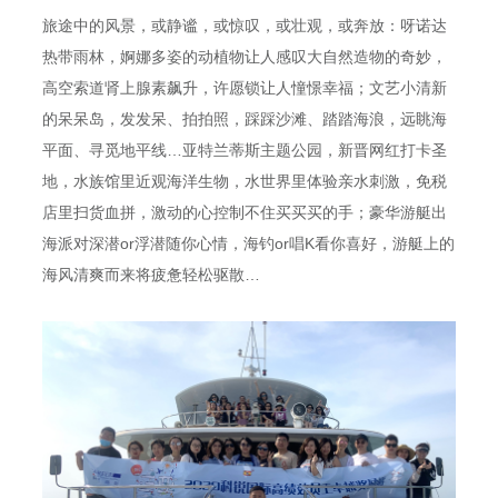
旅途中的风景，或静谧，或惊叹，或壮观，或奔放：呀诺达
热带雨林，婀娜多姿的动植物让人感叹大自然造物的奇妙，
高空索道肾上腺素飙升，许愿锁让人憧憬幸福；文艺小清新
的呆呆岛，发发呆、拍拍照，踩踩沙滩、踏踏海浪，远眺海
平面、寻觅地平线…亚特兰蒂斯主题公园，新晋网红打卡圣
地，水族馆里近观海洋生物，水世界里体验亲水刺激，免税
店里扫货血拼，激动的心控制不住买买买的手；豪华游艇出
海派对深潜or浮潜随你心情，海钓or唱K看你喜好，游艇上的
海风清爽而来将疲惫轻松驱散…