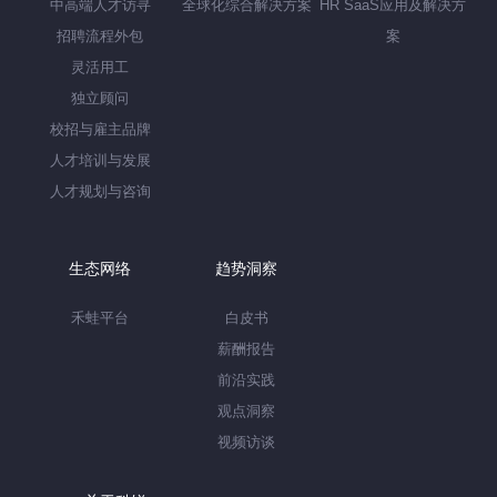
中高端人才访寻
全球化综合解决方案
HR SaaS应用及解决方
招聘流程外包
案
灵活用工
独立顾问
校招与雇主品牌
人才培训与发展
人才规划与咨询
生态网络
趋势洞察
禾蛙平台
白皮书
薪酬报告
前沿实践
观点洞察
视频访谈