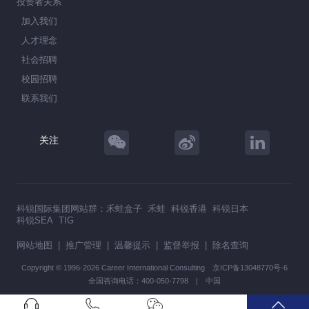
投资者关系
加入我们
人才理念
社会招聘
校园招聘
联系我们
关注
科锐国际集团网站群：
禾蛙盒子
禾蛙
科锐香港
科锐日本
科锐SEA
TIG
网站地图
|
推广管理
|
温馨提示
|
监督举报
|
除名查询
Copyright © 1996-2026 Career International Consulting
京ICP备13048770号-6
全国咨询电话：400-050-7798 | 中国