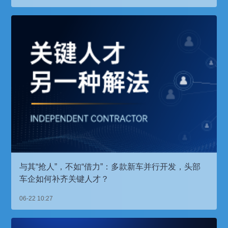
与其“抢人”，不如“借力”：多款新车并行开发，头部
车企如何补齐关键人才？
06-22 10:27