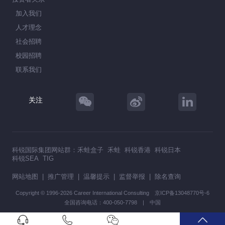
加入我们
人才理念
社会招聘
校园招聘
联系我们
关注
科锐国际集团网站群：
禾蛙盒子
禾蛙
科锐香港
科锐日本
科锐SEA
TIG
网站地图
|
推广管理
|
温馨提示
|
监督举报
|
除名查询
Copyright © 1996-2026 Career International Consulting
京ICP备13048770号-6
全国咨询电话：400-050-7798 | 中国