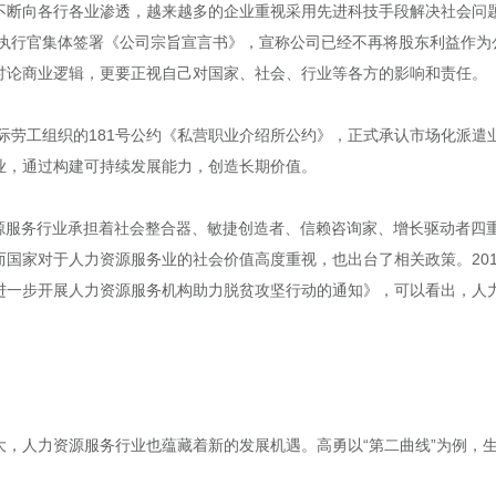
不断向各行各业渗透，越来越多的企业重视采用先进科技手段解决社会问题
席执行官集体签署《公司宗旨宣言书》，宣称公司已经不再将股东利益作
讨论商业逻辑，更要正视自己对国家、社会、行业等各方的影响和责任。
国际劳工组织的181号公约《私营职业介绍所公约》，正式承认市场化派
业，通过构建可持续发展能力，创造长期价值。
8提到的，人力资源服务行业承担着社会整合器、敏捷创造者、信赖咨询家、增长驱
国家对于人力资源服务业的社会价值高度重视，也出台了相关政策。20
进一步开展人力资源服务机构助力脱贫攻坚行动的通知》，可以看出，人
大，人力资源服务行业也蕴藏着新的发展机遇。高勇以“第二曲线”为例，