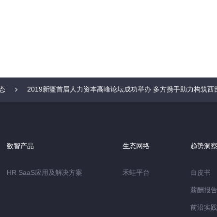
态
2019新疆首届人力资本高峰论坛成功举办 多方携手助力构筑西
数智产品
生态网络
趋势洞
HR SaaS应用及解决方案
禾蛙平台
白皮书
薪酬报
前沿实