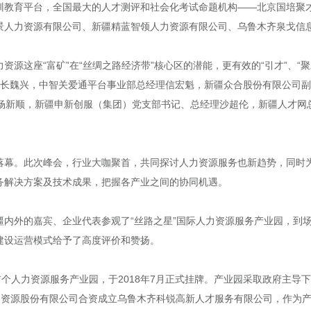
训教育平台，全国最大的人才测评和社会化考试命题机构——北京国培聚
景人力资源有限公司、新疆精蓝智领人力资源有限公司、乌鲁木齐泉戈信
源这座“富矿”在“丝绸之路经济带”核心区的潜能，更有效的“引才”、“聚
董事长魏兴，中智关爱通平台事业部总经理信宏魁，新疆众合股份有限公司
杨新顺，新疆申新创服（集团）党支部书记、总经理沙超伦，新疆人才网
落幕。此次峰会，行业大咖聚首，共同探讨人力资源服务也新趋势，同时
务解决方案及技术成果，把握各产业之间的协同机遇。
疆内外的嘉宾、企业代表参观了“丝路之星”国际人力资源服务产业园，到
建设运营模式给予了高度评价和赞扬。
首个人力资源服务产业园，于2018年7月正式挂牌。产业园采取政府主导
资源股份有限公司合资成立乌鲁木齐科锐高新人才服务有限公司，作为产