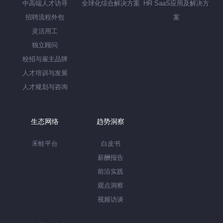
中高端人才访寻
全球化综合解决方案
HR SaaS应用及解决方
招聘流程外包
案
灵活用工
独立顾问
校招与雇主品牌
人才培训与发展
人才规划与咨询
生态网络
趋势洞察
禾蛙平台
白皮书
薪酬报告
前沿实践
观点洞察
视频访谈