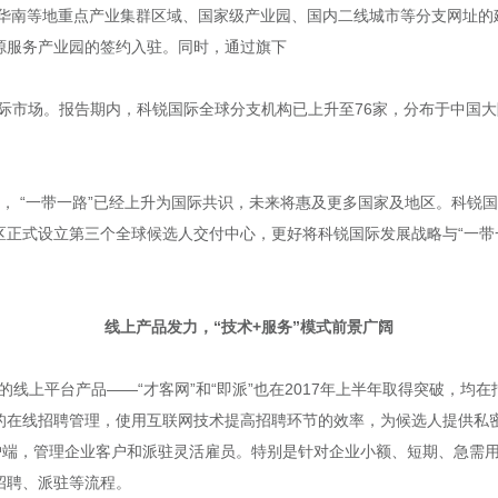
、华南等地重点产业集群区域、国家级产业园、国内二线城市等分支网址
源服务产业园的签约入驻。同时，通过旗下
拓展国际市场。报告期内，科锐国际全球分支机构已上升至76家，分布于中
召开， “一带一路”已经上升为国际共识，未来将惠及更多国家及地区。科
区正式设立第三个全球候选人交付中心，更好将科锐国际发展战略与“一带
线上产品发力，“技术+服务”模式前景广阔
的线上平台产品——“才客网”和“即派”也在2017年上半年取得突破，均在
的在线招聘管理，使用互联网技术提高招聘环节的效率，为候选人提供私密
客户端，管理企业客户和派驻灵活雇员。特别是针对企业小额、短期、急需
招聘、派驻等流程。