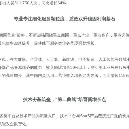
出人员311,750人次，同比增长64%。
专业专注细化服务颗粒度，质效双升稳固利润基石
千岗”“商圈垂直”策略，不断加强围绕重点商圈、重点产业、重点客户，重点
转化效率加速提升，促使线下服务类业务呈现强劲增长。
主线，在大健康、半导体、云计算、新能源、电子制造、人工智能等领域不
外部产品资源优势的能力，收入同比增长30%以上；灵活用工业务在服务
上的高速增长，其中国内灵活用工营业收入增长尤为显著，同比增长115%
技术夯基筑垒，“第二曲线”培育新增长点
以各类平台及技术产品为流量入口、技术平台与SaaS产品链接更广泛的长
赋能政企数智化。