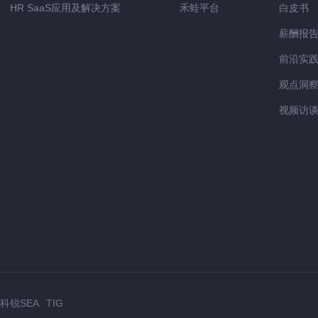
HR SaaS应用及解决方案
禾蛙平台
白皮书
薪酬报
前沿实
观点洞
视频访
科锐SEA
TIG