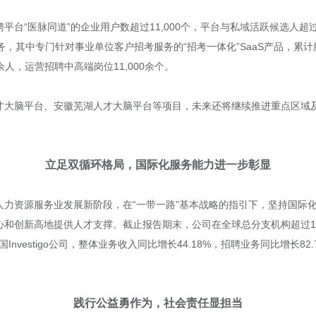
台“医脉同道”的企业用户数超过11,000个，平台与私域活跃候选人超过
服务，其中专门针对事业单位客户招考服务的“招考一体化”SaaS产品，累计
0余人，运营招聘中高端岗位11,000余个。
才大脑平台、安徽芜湖人才大脑平台等项目，未来还将继续推进重点区域
立足双循环格局，国际化服务能力进一步彰显
人力资源服务业发展新阶段，在“一带一路”基本战略的指引下，坚持国际
和创新高地提供人才支撑。截止报告期末，公司在全球总分支机构超过11
nvestigo公司，整体业务收入同比增长44.18%，招聘业务同比增长82
践行公益勇作为，社会责任显担当