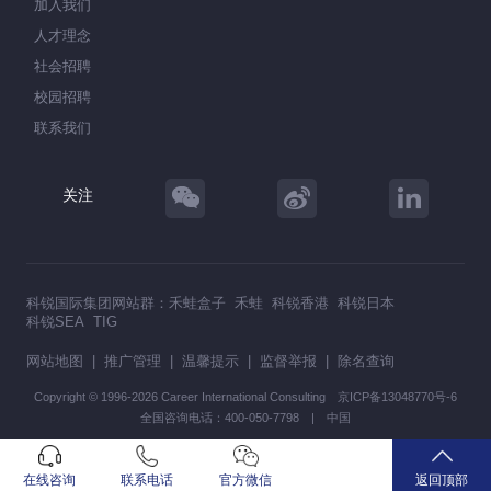
加入我们
人才理念
社会招聘
校园招聘
联系我们
关注
科锐国际集团网站群：
禾蛙盒子
禾蛙
科锐香港
科锐日本
科锐SEA
TIG
网站地图
|
推广管理
|
温馨提示
|
监督举报
|
除名查询
Copyright © 1996-2026 Career International Consulting
京ICP备13048770号-6
全国咨询电话：400-050-7798 | 中国
在线咨询
联系电话
官方微信
返回顶部