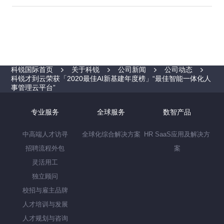
科锐国际首页
关于科锐
公司新闻
公司动态
科锐才到云荣获「2020最佳AI新基建年度榜」“最佳智能一体化人
事管理云平台”
专业服务
全球服务
数智产品
中高端人才访寻
全球化综合解决方案
HR SaaS应用及解决方
招聘流程外包
案
灵活用工
独立顾问
校招与雇主品牌
人才培训与发展
人才规划与咨询