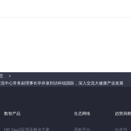
态
交流中心常务副理事长毕井泉到访科锐国际，深入交流大健康产业发展
数智产品
生态网络
趋势洞
HR SaaS应用及解决方案
禾蛙平台
白皮书