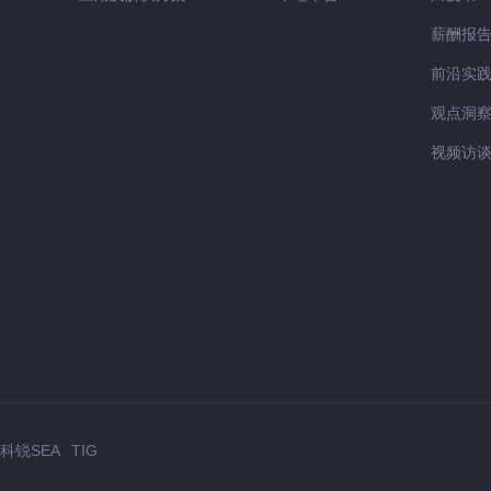
薪酬报
前沿实
观点洞
视频访
科锐SEA
TIG