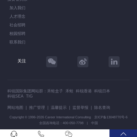
加入我们
人才理念
社会招聘
校园招聘
联系我们
关注
科锐国际集团网站群：
禾蛙盒子
禾蛙
科锐香港
科锐日本
科锐SEA
TIG
网站地图
|
推广管理
|
温馨提示
|
监督举报
|
除名查询
Copyright © 1996-2026 Career International Consulting
京ICP备13048770号-6
全国咨询电话：400-050-7798 | 中国