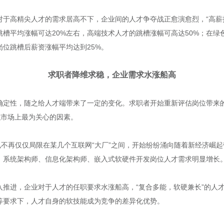
于高精尖人才的需求居高不下，企业间的人才争夺战正愈演愈烈，“高薪抢
槽平均涨幅可达20%左右，高端技术人才的跳槽涨幅可高达50%；在
位跳槽后薪资涨幅平均达到25%。
求职者降维求稳，企业需求水涨船高
确定性，随之给人才端带来了一定的变化。求职者开始重新评估岗位带来
职市场上最为关心的因素。
也不再仅仅局限在某几个互联网“大厂”之间，开始纷纷涌向随着新经济崛
，系统架构师、信息化架构师、嵌入式软硬件开发岗位人才需求明显增长
入推进，企业对于人才的任职要求水涨船高，“复合多能，软硬兼长”的人
等要求下，人才自身的软技能成为竞争的差异化优势。