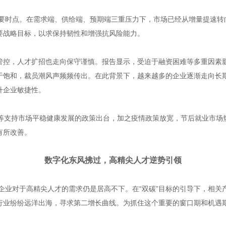
重要时点。在需求端、供给端、预期端三重压力下，市场已经从增量提速
要战略目标，以求保持韧性和增强抗风险能力。
管控，人才扩招也走向保守谨慎。报告显示，受迫于融资困难等多重因素
于饱和，裁员潮风声频频传出。在此背景下，越来越多的企业逐渐走向长
升企业敏捷性。
条等支持市场平稳健康发展的政策出台，加之疫情政策放宽，节后就业市场
有所改善。
数字化东风拂过，高精尖人才逆势引领
是企业对于高精尖人才的需求仍是居高不下。在“双碳”目标的引导下，相关
行业纷纷远洋出海，寻求第二增长曲线。为抓住这个重要的窗口期和机遇