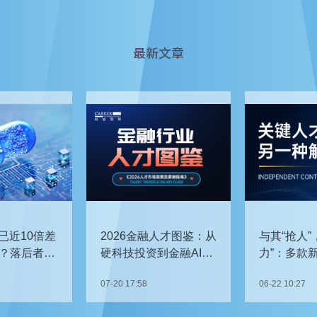
最新文章
已近10倍差
2026金融人才图鉴：从
与其“抢人”
？落后者该
硬科技投资到金融AI，
力”：多款
企业在为哪些能力买
发，头部车
07-20 17:58
06-22 10:27
单？
关键人才？