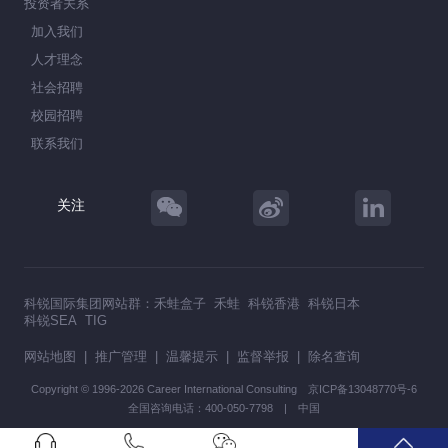
投资者关系
加入我们
人才理念
社会招聘
校园招聘
联系我们
关注
科锐国际集团网站群：
禾蛙盒子
禾蛙
科锐香港
科锐日本
科锐SEA
TIG
网站地图
|
推广管理
|
温馨提示
|
监督举报
|
除名查询
Copyright © 1996-2026 Career International Consulting
京ICP备13048770号-6
全国咨询电话：400-050-7798 | 中国