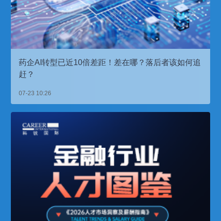
药企AI转型已近10倍差距！差在哪？落后者该如何追
赶？
07-23 10:26