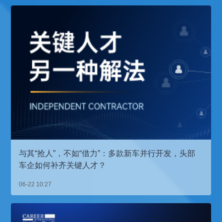
与其“抢人”，不如“借力”：多款新车并行开发，头部
车企如何补齐关键人才？
06-22 10:27