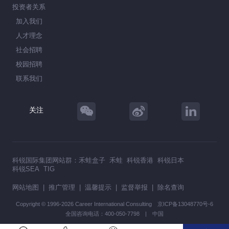
投资者关系
加入我们
人才理念
社会招聘
校园招聘
联系我们
关注
科锐国际集团网站群：
禾蛙盒子
禾蛙
科锐香港
科锐日本
科锐SEA
TIG
网站地图
|
推广管理
|
温馨提示
|
监督举报
|
除名查询
Copyright © 1996-2026 Career International Consulting
京ICP备13048770号-6
全国咨询电话：400-050-7798 | 中国