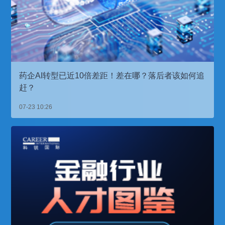
药企AI转型已近10倍差距！差在哪？落后者该如何追
赶？
07-23 10:26