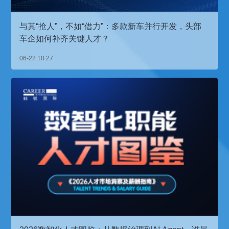
与其“抢人”，不如“借力”：多款新车并行开发，头部
车企如何补齐关键人才？
06-22 10:27