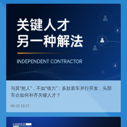
与其“抢人”，不如“借力”：多款新车并行开发，头部
车企如何补齐关键人才？
06-22 10:27