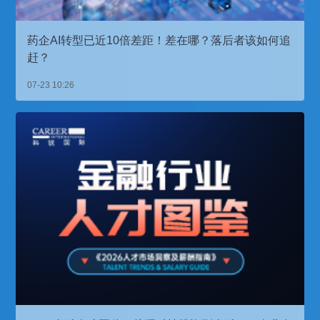
药企AI转型已近10倍差距！差在哪？落后者该如何追
赶？
07-23 10:26